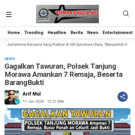
Home
Home
Trending
Trending
Headline
Headline
Berita
Berita
News
News
Entertainment
Entertainment
s Jurnalisme Bersama Sang Praktisi di UIN Sumatera Utara, ‘Menyentuh Hati Lewa
NEWS
Gagalkan Tawuran, Polsek Tanjung
Morawa Amankan 7 Remaja, Beserta
BarangBukti
Arif Mul
11 Jan 2026 - 13:21 WIB