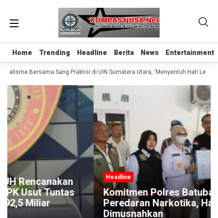
Home
Home
Trending
Trending
Headline
Headline
Berita
Berita
News
News
Entertainment
Entertainment
urnalisme Bersama Sang Praktisi di UIN Sumatera Utara, ‘Menyentuh Hati Lewat K
Headline
Komitmen Polres Batubara Berantas
Peredaran Narkotika, Hampir 2 Kg Sabu
Dimusnahkan