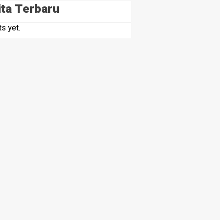
ita Terbaru
s yet.
 Indonesia Tercermin dalam Sengketa Lahan SHM 74.
olresta Deli
HEADLINE
er, Sejumlah
TP PKK) Kabupaten Deli Serda