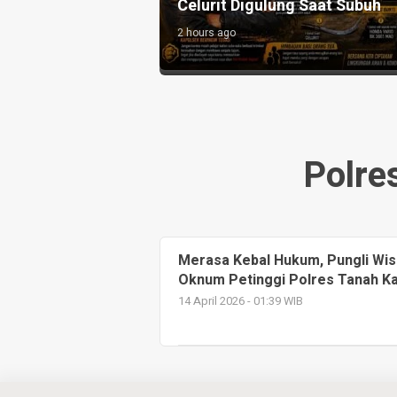
 2026
Celurit Digulung Saat Subuh
A
2 hours ago
2
Polre
Merasa Kebal Hukum, Pungli Wis
Oknum Petinggi Polres Tanah Ka
14 April 2026 - 01:39 WIB