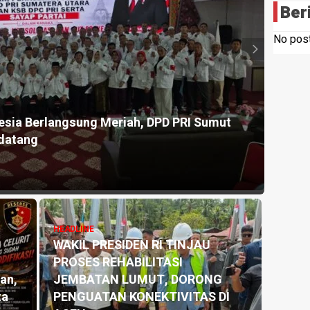
Ber
No post
ngsung Meriah, DPD PRI Sumut
HEADLINE
Wajah Hukum di
1 day ago
EADLINE
AKIL PRESIDEN RI TINJAU
ROSES REHABILITASI
HEADLINE
EMBATAN LUMUT, DORONG
Tiga Kapolsek P
ENGUATAN KONEKTIVITAS DI
Serdang Berges