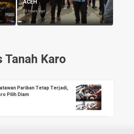
CEH
Perwira Dapat J
0 hours ago
1 day ago
s Tanah Karo
atawan Pariban Tetap Terjadi,
ro Pilih Diam