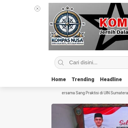
Home
Home
Trending
Trending
Headline
Headline
Mengintip Kelas Jurnalisme Bersama Sang Praktisi di UIN Sumatera Uta