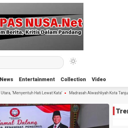
News
News
Entertainment
Entertainment
Collection
Collection
Video
Video
ra, ‘Menyentuh Hati Lewat Kata’
Madrasah Alwashliyah Kota Tanjungba
Tre