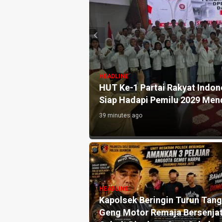
HEADLINE
HUT Ke-1 Partai Rakyat Indonesia Berla
M 74.
Siap Hadapi Pemilu 2029 Mendatang
39 minutes ago
H
W
P
HEADLINE
Kapolsek Beringin Turun Tangan,
J
Serdang
Geng Motor Remaja Bersenjata
P