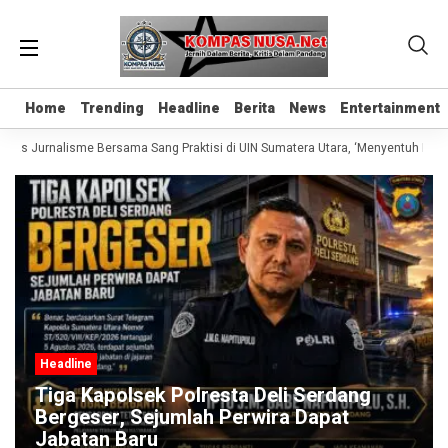
Home
Home
Trending
Trending
Headline
Headline
Berita
Berita
News
News
Entertainment
Entertainment
elas Jurnalisme Bersama Sang Praktisi di UIN Sumatera Utara, ‘Menyentuh Hati L
Headline
Tiga Kapolsek Polresta Deli Serdang
Bergeser, Sejumlah Perwira Dapat
Jabatan Baru