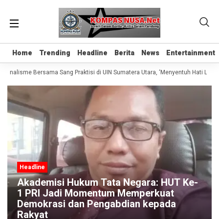
Home
Home
Trending
Trending
Headline
Headline
Berita
Berita
News
News
Entertainment
Entertainment
Jurnalisme Bersama Sang Praktisi di UIN Sumatera Utara, ‘Menyentuh Hati Lewat 
Headline
Akademisi Hukum Tata Negara: HUT Ke-
1 PRI Jadi Momentum Memperkuat
Demokrasi dan Pengabdian kepada
Rakyat