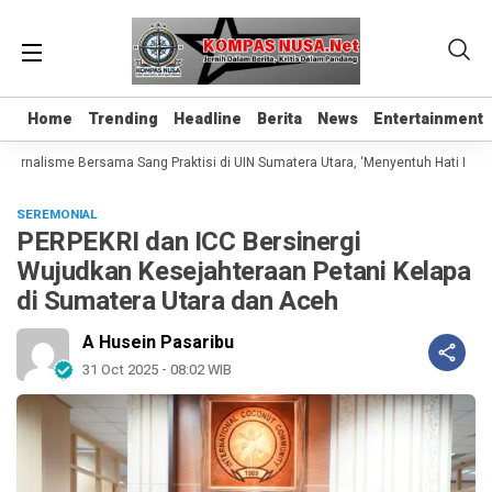
Home
Home
Trending
Trending
Headline
Headline
Berita
Berita
News
News
Entertainment
Entertainment
rnalisme Bersama Sang Praktisi di UIN Sumatera Utara, ‘Menyentuh Hati Lewat Ka
SEREMONIAL
PERPEKRI dan ICC Bersinergi
Wujudkan Kesejahteraan Petani Kelapa
di Sumatera Utara dan Aceh
A Husein Pasaribu
31 Oct 2025 - 08:02 WIB