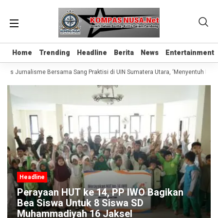
Home
Home
Trending
Trending
Headline
Headline
Berita
Berita
News
News
Entertainment
Entertainment
elas Jurnalisme Bersama Sang Praktisi di UIN Sumatera Utara, ‘Menyentuh Hati L
Headline
Perayaan HUT ke 14, PP IWO Bagikan
Bea Siswa Untuk 8 Siswa SD
Muhammadiyah 16 Jaksel