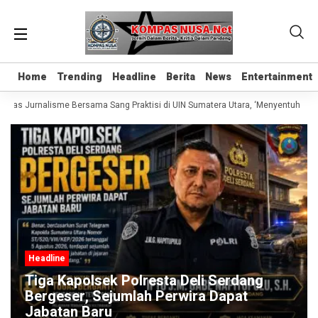
Home
Home
Trending
Trending
Headline
Headline
Berita
Berita
News
News
Entertainment
Entertainment
Kelas Jurnalisme Bersama Sang Praktisi di UIN Sumatera Utara, ‘Menyentuh Hati 
Headline
Tiga Kapolsek Polresta Deli Serdang
Bergeser, Sejumlah Perwira Dapat
Jabatan Baru