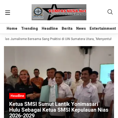
Home
Home
Trending
Trending
Headline
Headline
Berita
Berita
News
News
Entertainment
Entertainment
 Kelas Jurnalisme Bersama Sang Praktisi di UIN Sumatera Utara, ‘Menyentuh Hati
Headline
Ketua SMSI Sumut Lantik Yonimasari
Hulu Sebagai Ketua SMSI Kepulauan Nias
2026-2029