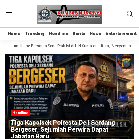
Home
Home
Trending
Trending
Headline
Headline
Berita
Berita
News
News
Entertainment
Entertainment
Kelas Jurnalisme Bersama Sang Praktisi di UIN Sumatera Utara, ‘Menyentuh Hati 
Headline
Tiga Kapolsek Polresta Deli Serdang
Bergeser, Sejumlah Perwira Dapat
Jabatan Baru