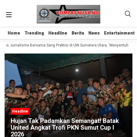
Home
Home
Trending
Trending
Headline
Headline
Berita
Berita
News
News
Entertainment
Entertainment
elas Jurnalisme Bersama Sang Praktisi di UIN Sumatera Utara, ‘Menyentuh Hati 
Headline
Hujan Tak Padamkan Semangat! Batak
United Angkat Trofi PKN Sumut Cup I
2026