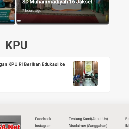
k Tanjung Morawa
Pemuda Jaga Kondus
ago
1 day ago
KPU
an KPU RI Berikan Edukasi ke
Facebook
Tentang Kami(About Us)
B
Instagram
Disclaimer (Sanggahan)
Ik