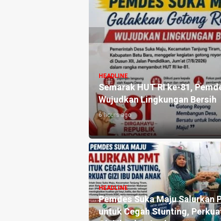
HEADLIN
s Suka Maju Galakkan Gotong Royong
Mahasi
Lahan 
10 hours 
HEADLINE
PMT
Perayaan HUT ke 14, PP IWO
HEADLIN
Bagikan Bea Siswa Untuk 8 Siswa
Pencur