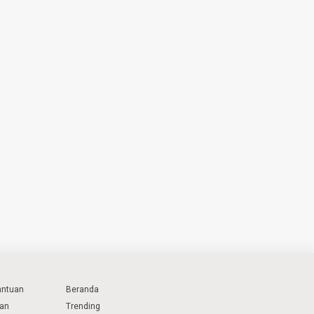
ivitas
Gizi Ibu dan Anak
6 hours ago
antuan
Beranda
lan
Trending