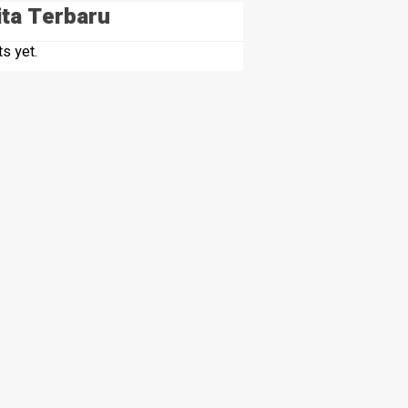
ita Terbaru
s yet.
HEADLINE
Penjualan
Semarak HUT RI ke-81, Pemdes Suk
mut
Wujudkan Lingkungan Bersih
6 hours ago
Kapolri,
HEADLINE
ashliyah
Pemdes Suka Maju Salurkan PMT
 Sikap Minta
untuk Cegah Stunting, Perkuat