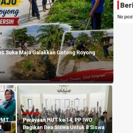
Ber
No post
E
swa Desak Polda Sumut Usut Tuntas Laporan Dugaan 
Sawit, Serahkan Tuntutan ke DPD Partai Demokrat Su
ago
HEADLINE
Sikapi Isu Pergantian 
Gerakan Pemuda Al-W
E
i Pintu Besi Ditangkap
Rilis Tiga Pernyataan