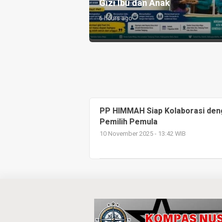
SD Muhammadiyah 16 Jaksel
Polse
7 hours ago
16 hours 
PP HIMMAH Siap Kolaborasi deng
Pemilih Pemula
10 November 2025 - 13:42 WIB