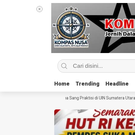
Home
Home
Trending
Trending
Headline
Headline
intip Kelas Jurnalisme Bersama Sang Praktisi di UIN Sumatera Utara, ‘M