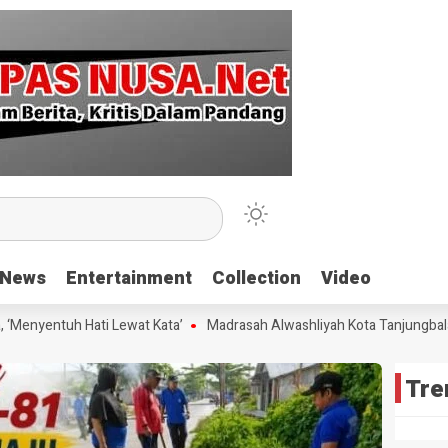
News
News
Entertainment
Entertainment
Collection
Collection
Video
Video
enyentuh Hati Lewat Kata’
Madrasah Alwashliyah Kota Tanjungbalai G
Tre