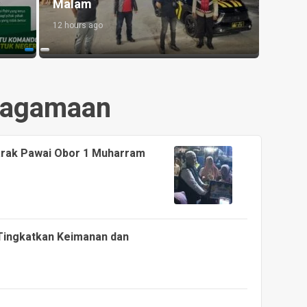
Morawa
Pemu
16 hours ago
12 hour
agamaan
arak Pawai Obor 1 Muharram
 Tingkatkan Keimanan dan