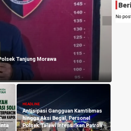
Ber
No post
a: HUT Ke-1 PRI Jadi Momentum
HEADLI
engabdian kepada Rakyat
Pencu
57 minu
HEADLINE
HEADLI
LBH Amanat Nasional
Sikap
Sosialisasikan UU ITE kepada
Gera
uan
Siswa SMK Negeri 1 Tanjung
Rilis