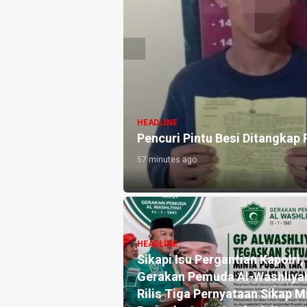
HEADLINE
Akademisi Hukum Tata Negar
Memperkuat Demokrasi dan P
15 hours ago
HEADLINE
ngguan Kamtibmas
1,2 Kg Sabu Dimusnahkan
gal, Personel
Polresta Deli Serdang, Tiga
ntensifkan Patroli
Tersangka Gagal Edarkan Rib