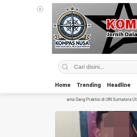
Home
Home
Trending
Trending
Headline
Headline
ngintip Kelas Jurnalisme Bersama Sang Praktisi di UIN Sumatera Utara, 