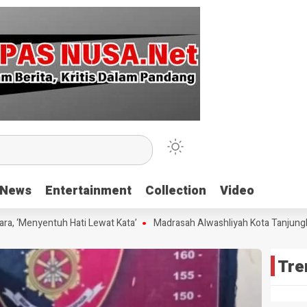
News
News
Entertainment
Entertainment
Collection
Collection
Video
Video
‘Menyentuh Hati Lewat Kata’
Madrasah Alwashliyah Kota Tanjungbalai
Tre