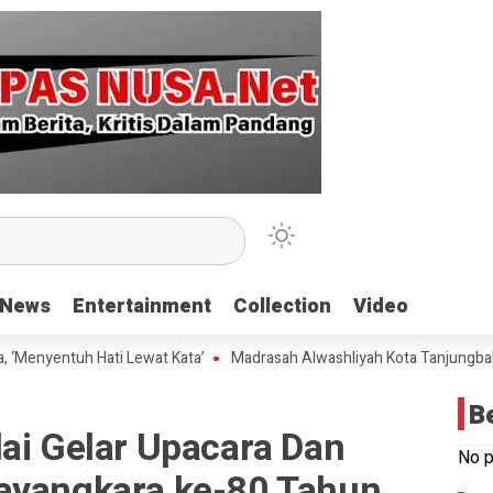
News
News
Entertainment
Entertainment
Collection
Collection
Video
Video
ntuh Hati Lewat Kata’
Madrasah Alwashliyah Kota Tanjungbalai Gela
B
ai Gelar Upacara Dan
No p
ayangkara ke-80 Tahun