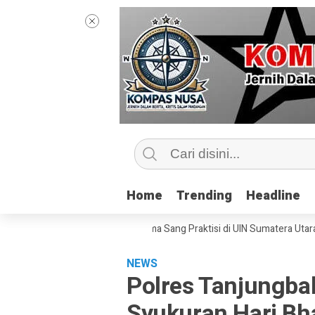
Home
Home
Trending
Trending
Headline
Headline
ip Kelas Jurnalisme Bersama Sang Praktisi di UIN Sumatera Utara, ‘Menye
NEWS
Polres Tanjungbal
Syukuran Hari Bh