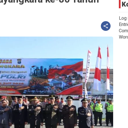
K
Log 
Entr
Com
Wor