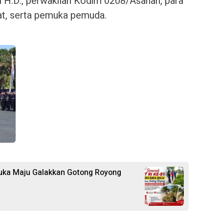
 H.D., perwakilan Kodim 0208/Asahan, para
t, serta pemuka pemuda.
uka Maju Galakkan Gotong Royong