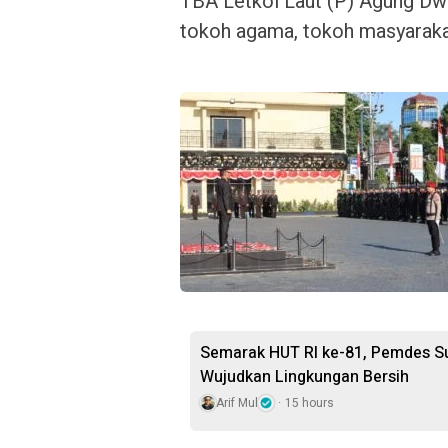
TBA Letkol Laut (P) Agung Dwi
tokoh agama, tokoh masyaraka
Semarak HUT RI ke-81, Pemdes S
Wujudkan Lingkungan Bersih
Arif Mul
15 hours