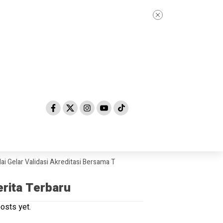
r Validasi Akreditasi Bersama Tim Asesor BAN-PDM Tahun 2026
Skanda
erita Terbaru
osts yet.