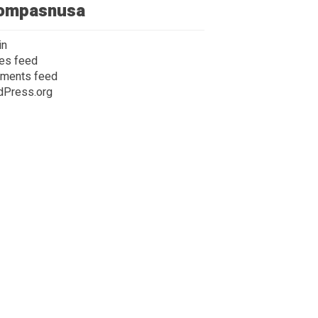
ompasnusa
in
ies feed
ments feed
dPress.org