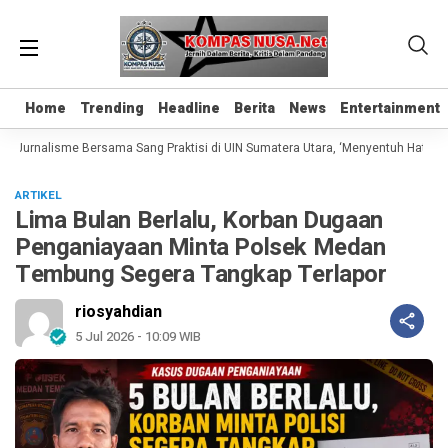
Home
Home
Trending
Trending
Headline
Headline
Berita
Berita
News
News
Entertainment
Entertainment
s Jurnalisme Bersama Sang Praktisi di UIN Sumatera Utara, ‘Menyentuh Hati Lewa
ARTIKEL
Lima Bulan Berlalu, Korban Dugaan
Penganiayaan Minta Polsek Medan
Tembung Segera Tangkap Terlapor
riosyahdian
5 Jul 2026 - 10:09 WIB