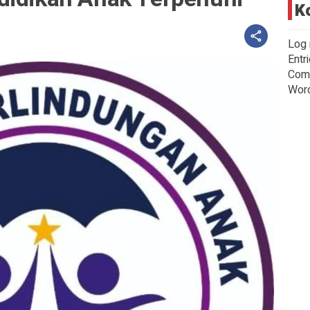
K
Log 
Entr
Com
Wor