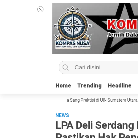
Home
Home
Trending
Trending
Headline
Headline
 Kelas Jurnalisme Bersama Sang Praktisi di UIN Sumatera Utara, ‘Menyen
NEWS
LPA Deli Serdan
Pastikan Hak Pen