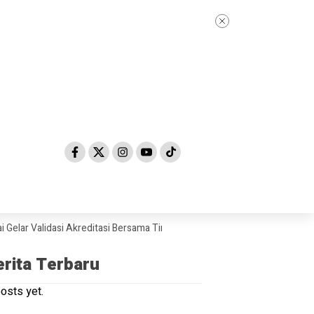
Validasi Akreditasi Bersama Tim Asesor BAN-PDM Tahun 2026
Skandal
erita Terbaru
osts yet.