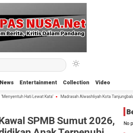
News
News
Entertainment
Entertainment
Collection
Collection
Video
Video
tuh Hati Lewat Kata’
Madrasah Alwashliyah Kota Tanjungbalai Gelar 
B
g Kawal SPMB Sumut 2026,
No p
didikan Anak Terpenuhi