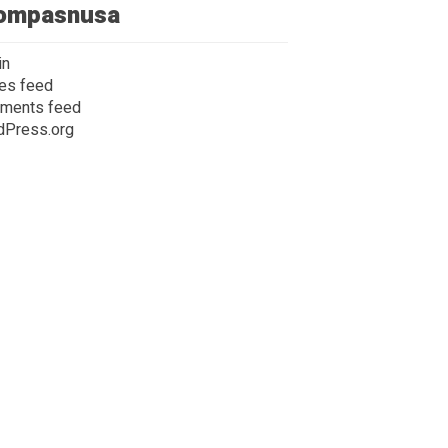
ompasnusa
in
ies feed
ments feed
dPress.org