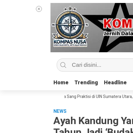
Home
Home
Trending
Trending
Headline
Headline
Kelas Jurnalisme Bersama Sang Praktisi di UIN Sumatera Utara, ‘Menyent
NEWS
Ayah Kandung Yan
Tahun Jadi ‘Buda