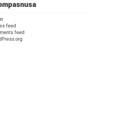
ompasnusa
in
ies feed
ments feed
dPress.org