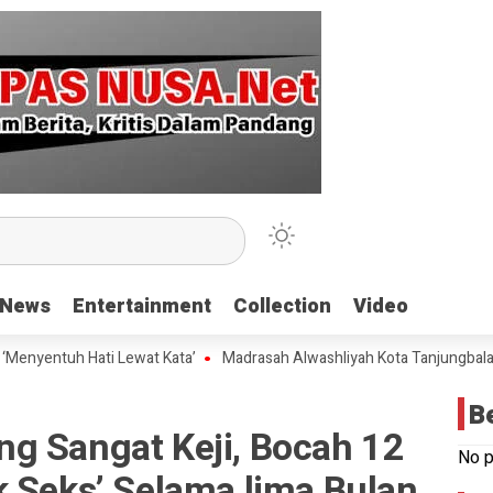
News
News
Entertainment
Entertainment
Collection
Collection
Video
Video
uh Hati Lewat Kata’
Madrasah Alwashliyah Kota Tanjungbalai Gelar V
B
g Sangat Keji, Bocah 12
No p
k Seks’ Selama lima Bulan