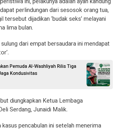
peristiwa ini, pelakunya adalah ayah kandung
endapat perlindungan dari sesosok orang tua,
il tersebut dijadikan ‘budak seks’ melayani
ma lima bulan.
 sulung dari empat bersaudara ini mendapat
or’.
rakan Pemuda Al-Washliyah Rilis Tiga
aga Kondusivitas
ebut diungkapkan Ketua Lembaga
li Serdang, Junaidi Malik.
 kasus pencabulan ini setelah menerima