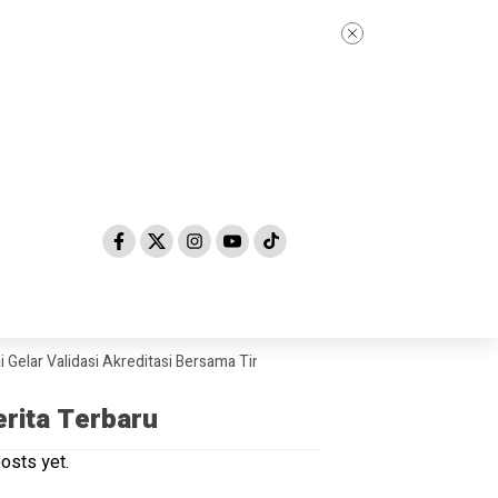
alidasi Akreditasi Bersama Tim Asesor BAN-PDM Tahun 2026
Skandal 
erita Terbaru
osts yet.