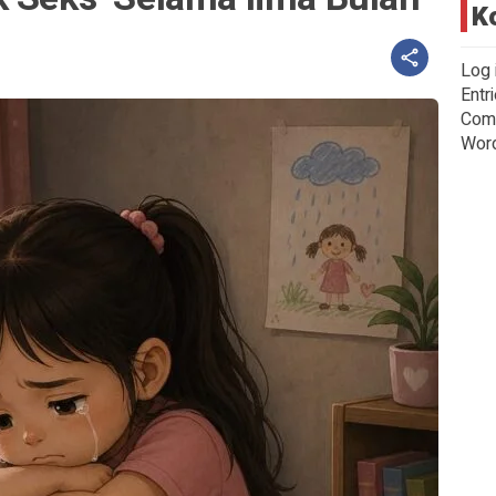
K
Log 
Entr
Com
Wor