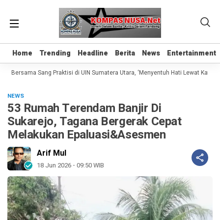
Home
Home
Trending
Trending
Headline
Headline
Berita
Berita
News
News
Entertainment
Entertainment
e Bersama Sang Praktisi di UIN Sumatera Utara, ‘Menyentuh Hati Lewat Kata’
NEWS
53 Rumah Terendam Banjir Di
Sukarejo, Tagana Bergerak Cepat
Melakukan Epaluasi&Asesmen
Arif Mul
18 Jun 2026 - 09:50 WIB