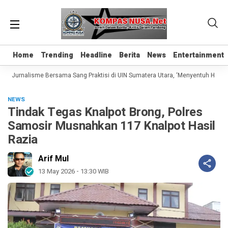
Home
Home
Trending
Trending
Headline
Headline
Berita
Berita
News
News
Entertainment
Entertainment
s Jurnalisme Bersama Sang Praktisi di UIN Sumatera Utara, ‘Menyentuh Hati Lew
NEWS
Tindak Tegas Knalpot Brong, Polres
Samosir Musnahkan 117 Knalpot Hasil
Razia
Arif Mul
13 May 2026 - 13:30 WIB