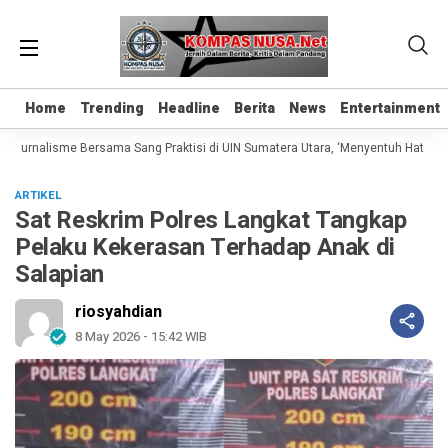
Home
Home
Trending
Trending
Headline
Headline
Berita
Berita
News
News
Entertainment
Entertainment
 Jurnalisme Bersama Sang Praktisi di UIN Sumatera Utara, ‘Menyentuh Hati Lewat
ARTIKEL
Sat Reskrim Polres Langkat Tangkap
Pelaku Kekerasan Terhadap Anak di
Salapian
riosyahdian
8 May 2026 - 15:42 WIB