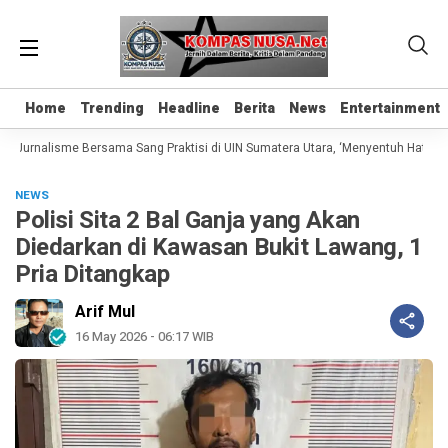
Home
Home
Trending
Trending
Headline
Headline
Berita
Berita
News
News
Entertainment
Entertainment
 Jurnalisme Bersama Sang Praktisi di UIN Sumatera Utara, ‘Menyentuh Hati Lewa
NEWS
Polisi Sita 2 Bal Ganja yang Akan
Diedarkan di Kawasan Bukit Lawang, 1
Pria Ditangkap
Arif Mul
16 May 2026 - 06:17 WIB