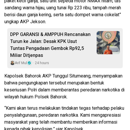
paket kecil ganja, satu unit sepeda motor NMAX hitam, tas
sandang warna hijau, uang tunai Rp 223 ribu, tampah merah
berisi daun ganja kering, serta satu dompet warna cokelat”
ungkap AKP Jekson.
DPP GARANSI & AMPPUH Rencanakan
Turun ke Jalan: Desak KPK Usut
Tuntas Pengadaan Gembok Rp92,5
Miliar Ditjenpas
Arif Mul
24 hours
Kapolsek Bahorok AKP Tunggul Situmeang, menyampaikan
bahwa pengungkapan tersebut merupakan bentuk
keseriusan Polri dalam memberantas peredaran narkotika di
wilayah hukum Polsek Bahorok.
“Kami akan terus melakukan tindakan tegas terhadap pelaku
penyalahgunaan, peredaran narkotika. Kami mengapresiasi
masyarakat yang telah membantu memberikan informasi
kepada pihak kepolisian,” ujar Kapolsek.