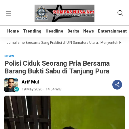
Home
Home
Trending
Trending
Headline
Headline
Berita
Berita
News
News
Entertainment
Entertainment
 Jurnalisme Bersama Sang Praktisi di UIN Sumatera Utara, ‘Menyentuh Hati Lewa
NEWS
Polisi Ciduk Seorang Pria Bersama
Barang Bukti Sabu di Tanjung Pura
Arif Mul
19 May 2026 - 14:54 WIB