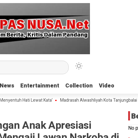
News
News
Entertainment
Entertainment
Collection
Collection
Video
Video
uh Hati Lewat Kata’
Madrasah Alwashliyah Kota Tanjungbalai Gelar V
B
gan Anak Apresiasi
No p
Mengaji Lawan Narkoba di