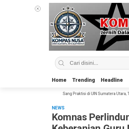
Home
Home
Trending
Trending
Headline
Headline
Kelas Jurnalisme Bersama Sang Praktisi di UIN Sumatera Utara, ‘Menyent
NEWS
Komnas Perlindun
Keberanian Guru 