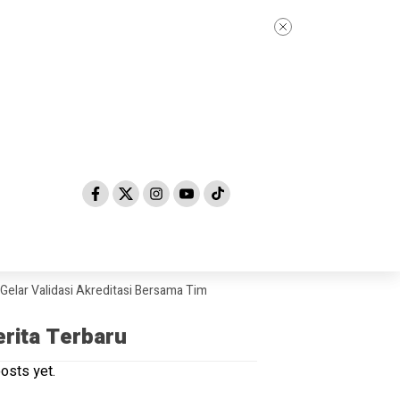
alidasi Akreditasi Bersama Tim Asesor BAN-PDM Tahun 2026
Skandal 
erita Terbaru
osts yet.