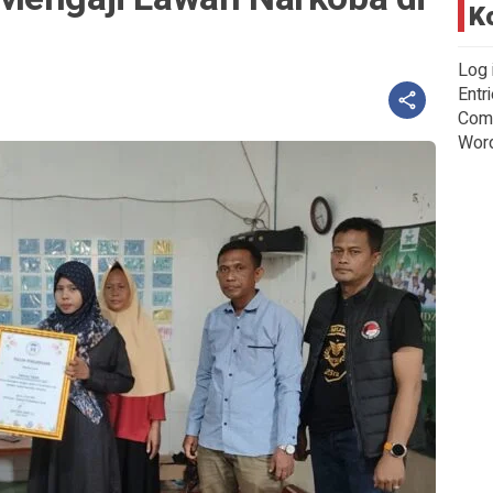
K
Log 
Entr
Com
Wor