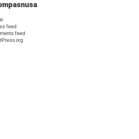
ompasnusa
in
ies feed
ments feed
dPress.org