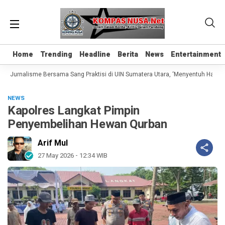
Home
Home
Trending
Trending
Headline
Headline
Berita
Berita
News
News
Entertainment
Entertainment
s Jurnalisme Bersama Sang Praktisi di UIN Sumatera Utara, ‘Menyentuh Hati Lew
NEWS
Kapolres Langkat Pimpin
Penyembelihan Hewan Qurban
Arif Mul
27 May 2026 - 12:34 WIB