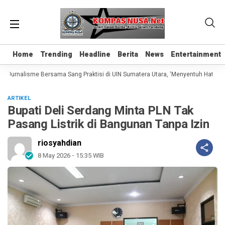
Home
Home
Trending
Trending
Headline
Headline
Berita
Berita
News
News
Entertainment
Entertainment
 Jurnalisme Bersama Sang Praktisi di UIN Sumatera Utara, ‘Menyentuh Hati Lewa
ARTIKEL
Bupati Deli Serdang Minta PLN Tak
Pasang Listrik di Bangunan Tanpa Izin
riosyahdian
8 May 2026 - 15:35 WIB