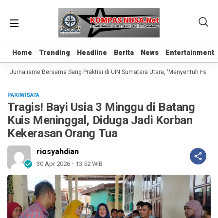
Home
Home
Trending
Trending
Headline
Headline
Berita
Berita
News
News
Entertainment
Entertainment
s Jurnalisme Bersama Sang Praktisi di UIN Sumatera Utara, ‘Menyentuh Hati Lew
PARIWISATA
Tragis! Bayi Usia 3 Minggu di Batang
Kuis Meninggal, Diduga Jadi Korban
Kekerasan Orang Tua
riosyahdian
30 Apr 2026 - 13:52 WIB