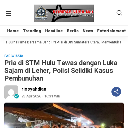
Home
Home
Trending
Trending
Headline
Headline
Berita
Berita
News
News
Entertainment
Entertainment
las Jurnalisme Bersama Sang Praktisi di UIN Sumatera Utara, ‘Menyentuh Hati Le
PARIWISATA
Pria di STM Hulu Tewas dengan Luka
Sajam di Leher, Polisi Selidiki Kasus
Pembunuhan
riosyahdian
23 Apr 2026 - 16:31 WIB