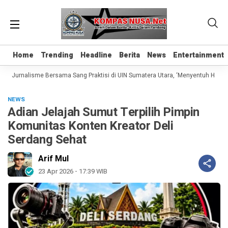
Home
Home
Trending
Trending
Headline
Headline
Berita
Berita
News
News
Entertainment
Entertainment
as Jurnalisme Bersama Sang Praktisi di UIN Sumatera Utara, ‘Menyentuh Hati Lew
NEWS
Adian Jelajah Sumut Terpilih Pimpin
Komunitas Konten Kreator Deli
Serdang Sehat
Arif Mul
23 Apr 2026 - 17:39 WIB