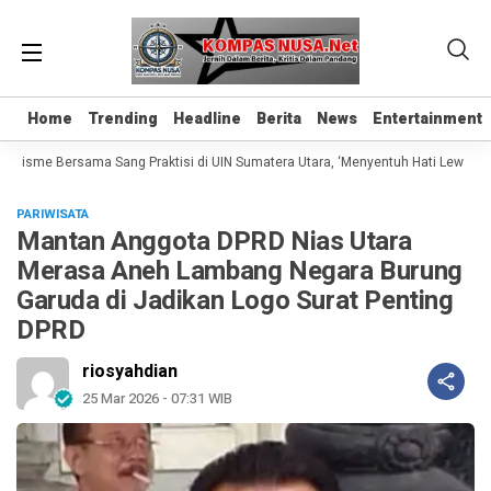
Home
Home
Trending
Trending
Headline
Headline
Berita
Berita
News
News
Entertainment
Entertainment
alisme Bersama Sang Praktisi di UIN Sumatera Utara, ‘Menyentuh Hati Lewat Kata
PARIWISATA
Mantan Anggota DPRD Nias Utara
Merasa Aneh Lambang Negara Burung
Garuda di Jadikan Logo Surat Penting
DPRD
riosyahdian
25 Mar 2026 - 07:31 WIB