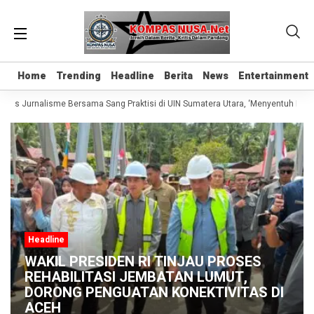
Home
Home
Trending
Trending
Headline
Headline
Berita
Berita
News
News
Entertainment
Entertainment
elas Jurnalisme Bersama Sang Praktisi di UIN Sumatera Utara, ‘Menyentuh Hati L
Headline
WAKIL PRESIDEN RI TINJAU PROSES
REHABILITASI JEMBATAN LUMUT,
DORONG PENGUATAN KONEKTIVITAS DI
ACEH