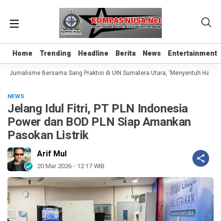
Home
Home
Trending
Trending
Headline
Headline
Berita
Berita
News
News
Entertainment
Entertainment
s Jurnalisme Bersama Sang Praktisi di UIN Sumatera Utara, ‘Menyentuh Hati Lew
NEWS
Jelang Idul Fitri, PT PLN Indonesia
Power dan BOD PLN Siap Amankan
Pasokan Listrik
Arif Mul
20 Mar 2026 - 12:17 WIB