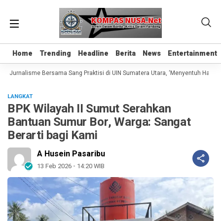
Home
Home
Trending
Trending
Headline
Headline
Berita
Berita
News
News
Entertainment
Entertainment
s Jurnalisme Bersama Sang Praktisi di UIN Sumatera Utara, ‘Menyentuh Hati Lew
LANGKAT
BPK Wilayah II Sumut Serahkan
Bantuan Sumur Bor, Warga: Sangat
Berarti bagi Kami
A Husein Pasaribu
13 Feb 2026 - 14:20 WIB