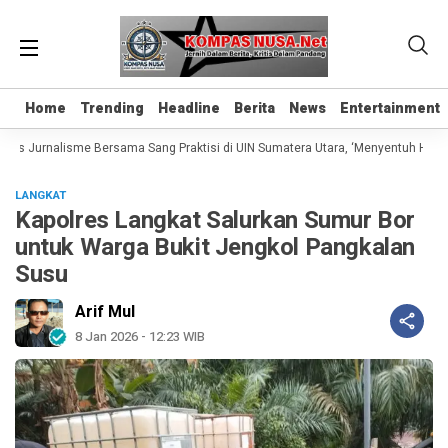
Home
Home
Trending
Trending
Headline
Headline
Berita
Berita
News
News
Entertainment
Entertainment
las Jurnalisme Bersama Sang Praktisi di UIN Sumatera Utara, ‘Menyentuh Hati Le
LANGKAT
Kapolres Langkat Salurkan Sumur Bor
untuk Warga Bukit Jengkol Pangkalan
Susu
Arif Mul
8 Jan 2026 - 12:23 WIB