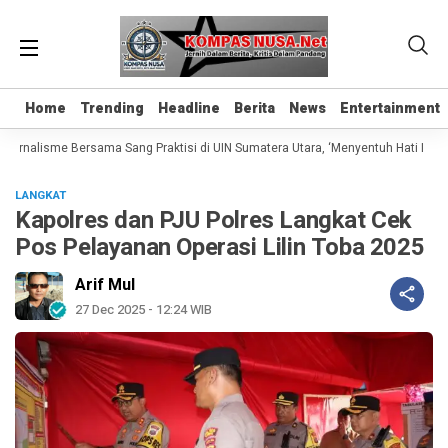
Home
Home
Trending
Trending
Headline
Headline
Berita
Berita
News
News
Entertainment
Entertainment
urnalisme Bersama Sang Praktisi di UIN Sumatera Utara, ‘Menyentuh Hati Lewat K
LANGKAT
Kapolres dan PJU Polres Langkat Cek
Pos Pelayanan Operasi Lilin Toba 2025
Arif Mul
27 Dec 2025 - 12:24 WIB