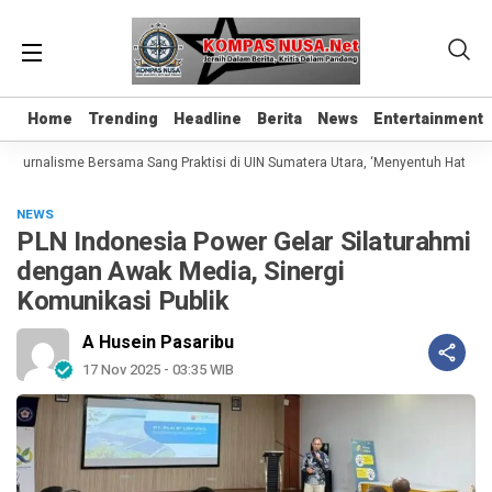
Home
Home
Trending
Trending
Headline
Headline
Berita
Berita
News
News
Entertainment
Entertainment
 Jurnalisme Bersama Sang Praktisi di UIN Sumatera Utara, ‘Menyentuh Hati Lewa
NEWS
PLN Indonesia Power Gelar Silaturahmi
dengan Awak Media, Sinergi
Komunikasi Publik
A Husein Pasaribu
17 Nov 2025 - 03:35 WIB