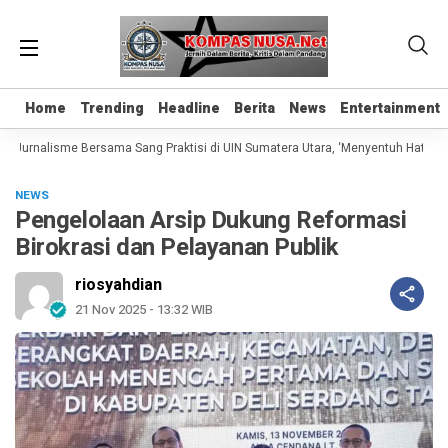
Home
Home
Trending
Trending
Headline
Headline
Berita
Berita
News
News
Entertainment
Entertainment
 Jurnalisme Bersama Sang Praktisi di UIN Sumatera Utara, ‘Menyentuh Hati Lewat
NEWS
Pengelolaan Arsip Dukung Reformasi
Birokrasi dan Pelayanan Publik
riosyahdian
21 Nov 2025 - 13:32 WIB