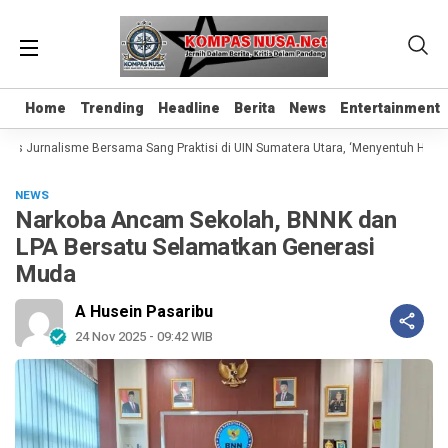
Home
Home
Trending
Trending
Headline
Headline
Berita
Berita
News
News
Entertainment
Entertainment
las Jurnalisme Bersama Sang Praktisi di UIN Sumatera Utara, ‘Menyentuh Hati Le
NEWS
Narkoba Ancam Sekolah, BNNK dan
LPA Bersatu Selamatkan Generasi
Muda
A Husein Pasaribu
24 Nov 2025 - 09:42 WIB