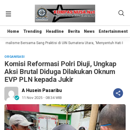
Home
Home
Trending
Trending
Headline
Headline
Berita
Berita
News
News
Entertainment
Entertainment
rnalisme Bersama Sang Praktisi di UIN Sumatera Utara, ‘Menyentuh Hati Lewat K
ORGANISASI
Komisi Reformasi Polri Diuji, Ungkap
Aksi Brutal Diduga Dilakukan Oknum
EVP PLN kepada Jukir
A Husein Pasaribu
11 Nov 2025 - 08:34 WIB