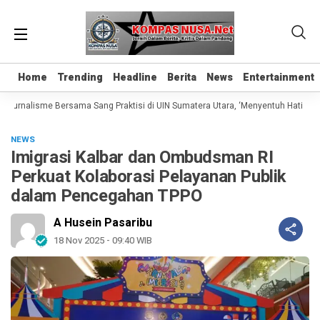
Home
Home
Trending
Trending
Headline
Headline
Berita
Berita
News
News
Entertainment
Entertainment
Jurnalisme Bersama Sang Praktisi di UIN Sumatera Utara, ‘Menyentuh Hati Lewat 
NEWS
Imigrasi Kalbar dan Ombudsman RI
Perkuat Kolaborasi Pelayanan Publik
dalam Pencegahan TPPO
A Husein Pasaribu
18 Nov 2025 - 09:40 WIB