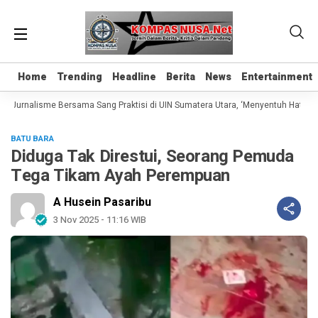
Home
Home
Trending
Trending
Headline
Headline
Berita
Berita
News
News
Entertainment
Entertainment
 Jurnalisme Bersama Sang Praktisi di UIN Sumatera Utara, ‘Menyentuh Hati Lewa
BATU BARA
Diduga Tak Direstui, Seorang Pemuda
Tega Tikam Ayah Perempuan
A Husein Pasaribu
3 Nov 2025 - 11:16 WIB