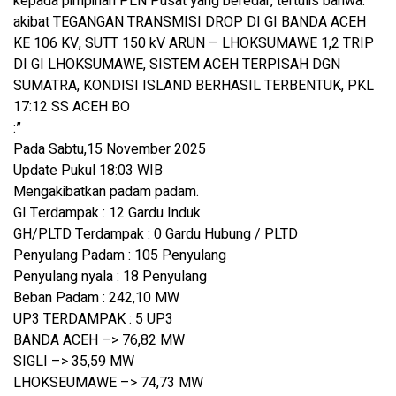
kepada pimpinan PLN Pusat yang beredar, tertulis bahwa:
akibat TEGANGAN TRANSMISI DROP DI GI BANDA ACEH
KE 106 KV, SUTT 150 kV ARUN – LHOKSUMAWE 1,2 TRIP
DI GI LHOKSUMAWE, SISTEM ACEH TERPISAH DGN
SUMATRA, KONDISI ISLAND BERHASIL TERBENTUK, PKL
17:12 SS ACEH BO
:”
Pada Sabtu,15 November 2025
Update Pukul 18:03 WIB
Mengakibatkan padam padam.
GI Terdampak : 12 Gardu Induk
GH/PLTD Terdampak : 0 Gardu Hubung / PLTD
Penyulang Padam : 105 Penyulang
Penyulang nyala : 18 Penyulang
Beban Padam : 242,10 MW
UP3 TERDAMPAK : 5 UP3
BANDA ACEH –> 76,82 MW
SIGLI –> 35,59 MW
LHOKSEUMAWE –> 74,73 MW