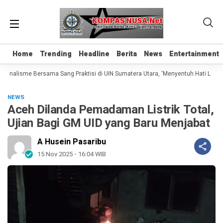
Home
Home
Trending
Trending
Headline
Headline
Berita
Berita
News
News
Entertainment
Entertainment
rnalisme Bersama Sang Praktisi di UIN Sumatera Utara, ‘Menyentuh Hati Lewat Ka
NEWS
Aceh Dilanda Pemadaman Listrik Total,
Ujian Bagi GM UID yang Baru Menjabat
A Husein Pasaribu
15 Nov 2025 - 16:04 WIB