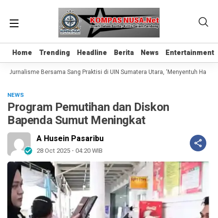
Home
Home
Trending
Trending
Headline
Headline
Berita
Berita
News
News
Entertainment
Entertainment
 Jurnalisme Bersama Sang Praktisi di UIN Sumatera Utara, ‘Menyentuh Hati Lewa
NEWS
Program Pemutihan dan Diskon
Bapenda Sumut Meningkat
A Husein Pasaribu
28 Oct 2025 - 04:20 WIB