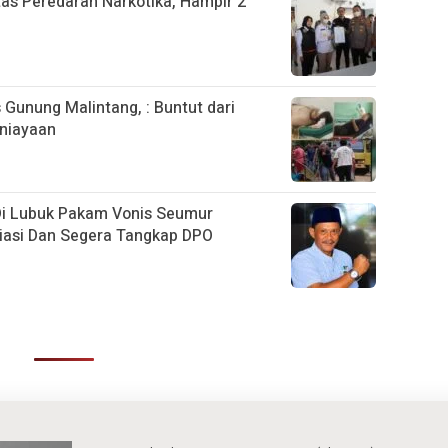
as Peredaran Narkotika, Hampir 2
 Gunung Malintang, : Buntut dari
niayaan
Di Lubuk Pakam Vonis Seumur
siasi Dan Segera Tangkap DPO