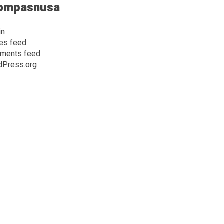
ompasnusa
in
ies feed
ments feed
dPress.org