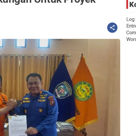
K
Log 
Entr
Com
Wor