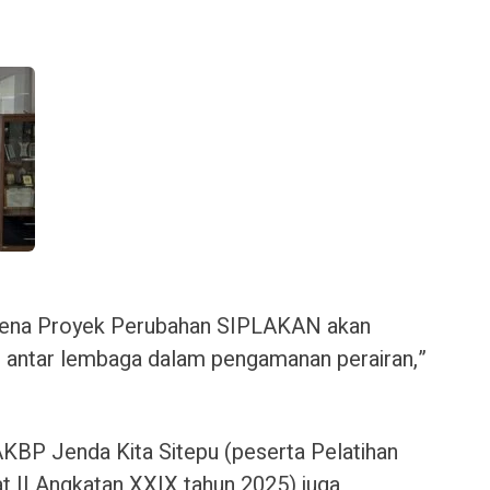
karena Proyek Perubahan SIPLAKAN akan
 antar lembaga dalam pengamanan perairan,”
 AKBP Jenda Kita Sitepu (peserta Pelatihan
 II Angkatan XXIX tahun 2025) juga