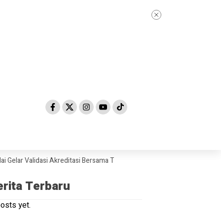
r Validasi Akreditasi Bersama Tim Asesor BAN-PDM Tahun 2026
Skand
erita Terbaru
osts yet.