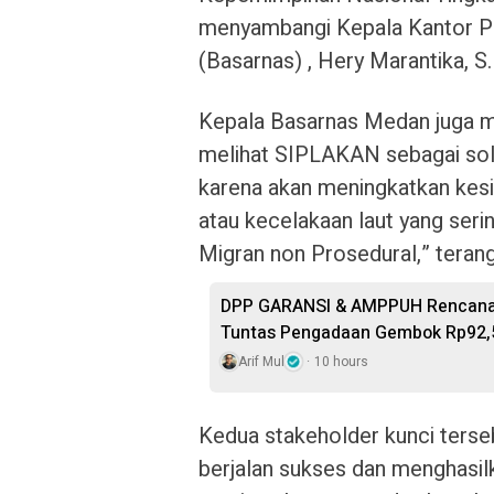
menyambangi Kepala Kantor P
(Basarnas) , Hery Marantika, S.
Kepala Basarnas Medan juga m
melihat SIPLAKAN sebagai solus
karena akan meningkatkan kes
atau kecelakaan laut yang seri
Migran non Prosedural,” teran
DPP GARANSI & AMPPUH Rencanaka
Tuntas Pengadaan Gembok Rp92,5 
Arif Mul
10 hours
​Kedua stakeholder kunci ters
berjalan sukses dan menghasil