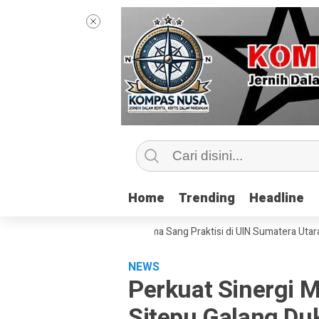
Home
Home
Trending
Trending
Headline
Headline
ip Kelas Jurnalisme Bersama Sang Praktisi di UIN Sumatera Utara, ‘Meny
NEWS
Perkuat Sinergi M
Sitepu Galang Du