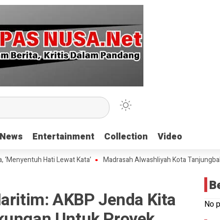
News
News
Entertainment
Entertainment
Collection
Collection
Video
Video
entuh Hati Lewat Kata’
Madrasah Alwashliyah Kota Tanjungbalai Gela
B
aritim: AKBP Jenda Kita
No p
kungan Untuk Proyek