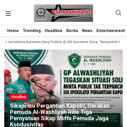
Home
Home
Trending
Trending
Headline
Headline
Berita
Berita
News
News
Entertainment
Entertainment
elas Jurnalisme Bersama Sang Praktisi di UIN Sumatera Utara, ‘Menyentuh Hati L
Headline
Sikapi Isu Pergantian Kapolri, Gerakan
Pemuda Al-Washliyah Rilis Tiga
Pernyataan Sikap Minta Pemuda Jaga
Kondusivitas