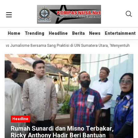
Home
Home
Trending
Trending
Headline
Headline
Berita
Berita
News
News
Entertainment
Entertainment
elas Jurnalisme Bersama Sang Praktisi di UIN Sumatera Utara, ‘Menyentuh Hati 
Headline
Rumah Sunardi dan Misno Terbakar,
Ricky Anthony Hadir Beri Bantuan