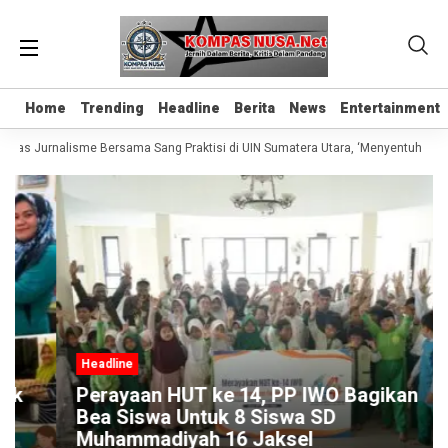
Home
Home
Trending
Trending
Headline
Headline
Berita
Berita
News
News
Entertainment
Entertainment
Kelas Jurnalisme Bersama Sang Praktisi di UIN Sumatera Utara, ‘Menyentuh Hati 
Headline
Perayaan HUT ke 14, PP IWO Bagikan
Bea Siswa Untuk 8 Siswa SD
Muhammadiyah 16 Jaksel