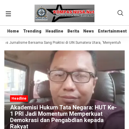
Home
Home
Trending
Trending
Headline
Headline
Berita
Berita
News
News
Entertainment
Entertainment
elas Jurnalisme Bersama Sang Praktisi di UIN Sumatera Utara, ‘Menyentuh Hati 
Headline
Akademisi Hukum Tata Negara: HUT Ke-
1 PRI Jadi Momentum Memperkuat
Demokrasi dan Pengabdian kepada
Rakyat