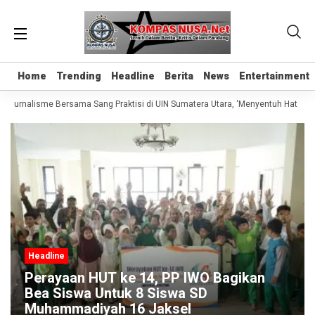
Home
Home
Trending
Trending
Headline
Headline
Berita
Berita
News
News
Entertainment
Entertainment
s Jurnalisme Bersama Sang Praktisi di UIN Sumatera Utara, ‘Menyentuh Hati Lewa
Headline
Perayaan HUT ke 14, PP IWO Bagikan
Bea Siswa Untuk 8 Siswa SD
Muhammadiyah 16 Jaksel