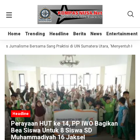
Home
Home
Trending
Trending
Headline
Headline
Berita
Berita
News
News
Entertainment
Entertainment
elas Jurnalisme Bersama Sang Praktisi di UIN Sumatera Utara, ‘Menyentuh Hati L
Headline
Perayaan HUT ke 14, PP IWO Bagikan
Bea Siswa Untuk 8 Siswa SD
Muhammadiyah 16 Jaksel