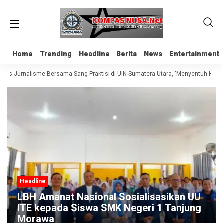
Home
Home
Trending
Trending
Headline
Headline
Berita
Berita
News
News
Entertainment
Entertainment
elas Jurnalisme Bersama Sang Praktisi di UIN Sumatera Utara, ‘Menyentuh Hati L
Headline
LBH Amanat Nasional Sosialisasikan UU
ITE kepada Siswa SMK Negeri 1 Tanjung
Morawa